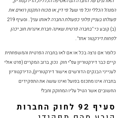
"
האורגנים של החברה הם האסיפה הכללית, הדירקטוריון,
המנהל הכללי וכל מי שעל פי דין, או מכוח התקנון רואים את
פעולתו בעניין פלוני כפעולת החברה לאותו ענין"
.
וסעיף 219
(ב) קובע כי:
"בחברה פרטית שאינה חברת איגרות חוב יכהן
לפחות דירקטור אחד".
כלומר אם נרצה בכל או אם לאו בחברה הפרטית והמשפחתית
קיים כבר דירקטוריון עפ"י חוק. נכון, ברוב המקרים (פרט אולי
לענייני הבנקים הדורשים אישור דירקטוריון), הדירקטוריון
בחברה אינו מתכנס בפועל ואינו עושה את התפקידים
החשובים אשר הטיל עליו המחוקק וחבל!
סעיף 92 לחוק החברות
קובע מהם תפקידי