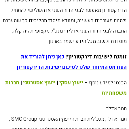
הדירקטוריון מאפשר לבני הדור השני או השלישי להתחיל
ולהיות מעורבים בעשייה, ומוודא מיסוד תהליכים כך שהעברת
החברה לבני הדור השני או לידי מנכ"ל מקצועי תהיה קלה,
מוסדרת ולשוב מכל הידע ישמר בארגון.
זומנת לישיבות דירקטוריון?
כאן ניתן להוריד את
הפורמט המיוחד שלנו לסיכום ישיבות הדירקטוריון
הכנסו למידע נוסף –
ייעוץ עסקי
|
ייעוץ אסטרטגי
|
חברות
משפחתיות
תמר אדלר
תמר אדלר, מנכ"לית חברת הייעוץ האסטרטגי SMC Group ,