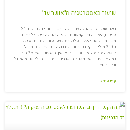
שיעור באסטרטגיה מ"אושר עד"
רשת אושר עד שהחלה את דרכה במגזר החרדי ומונה כיום 24
סניפים, היא הרשת הקמעונות השנייה בגודלה בישראל במונחי
מכירות. כל סניף שלה מגלגל בממוצע סכום בלתי נתפס של
כ-300 מיליון שקל בשנה והרשת כולה רושמת הכנסות של
למעלה מ-7 מיליארד ₪ בשנה. אז איך היא עושה את זה? הנה
כמה משיעורי האסטרטגיה החשובים ביותר שניתן ללמוד מהמודל
של הרשת.
קרא עוד »