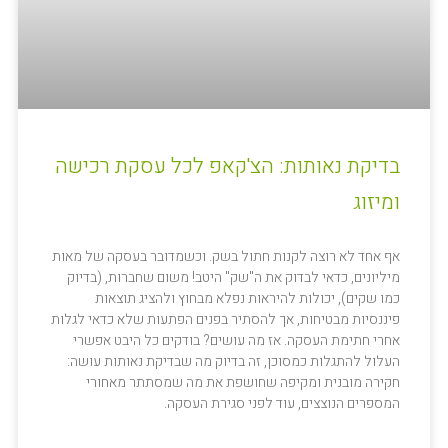
בדיקת נאותות: הצ'קאפ לכל עסקת רכישה
ומיזוג
אף אחד לא רוצה לקנות חתול בשק. וכשמדובר בעסקה של מאות
מיליונים, כדאי לבדוק את ה"שק" היטב! משום שחברות, (בדיוק
כמו שקים), יכולות להיראות נפלא מבחוץ ולהציג תוצאות
פיננסיות מבטיחות, אך להסתיר בפנים הפתעות שלא כדאי לגלות
אחרי חתימת העסקה. אז מה עושים? בודקים כל היבט אפשרי
העלול להתגלות כמסוכן, זה בדיוק מה שבדיקת נאותות עושה:
חקירה מובנית ומקיפה שחושפת את מה שמסתתר מאחורי
המספרים הנוצצים, עוד לפני סגירת העסקה.