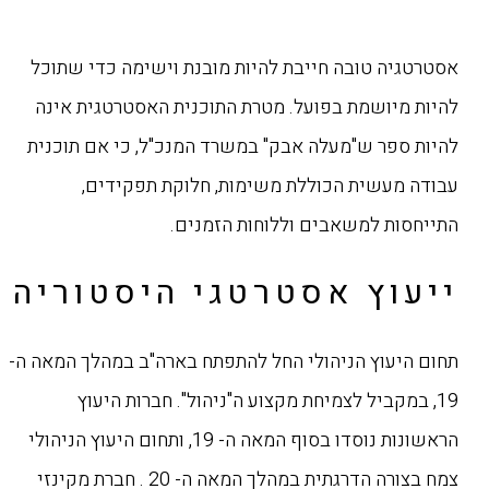
אסטרטגיה טובה חייבת להיות מובנת וישימה כדי שתוכל
להיות ‏מיושמת בפועל. מטרת התוכנית האסטרטגית אינה
להיות ספר ש"מעלה אבק" במשרד המנכ"ל, כי אם ‏תוכנית
עבודה מעשית הכוללת משימות, חלוקת תפקידים,
התייחסות למשאבים ‏וללוחות הזמנים‎.
ייעוץ אסטרטגי היסטוריה
תחום היעוץ הניהולי החל להתפתח בארה"ב במהלך המאה ה-
19, במקביל לצמיחת מקצוע ה"ניהול". חברות היעוץ
הראשונות נוסדו בסוף המאה ה- 19, ותחום היעוץ הניהולי
צמח בצורה הדרגתית במהלך המאה ה- 20 . חברת מקינזי