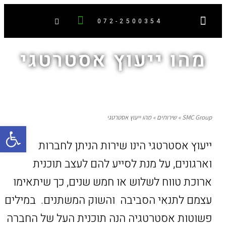
072-2500354
חברת ייעוץ
העברה בין דורית
ייעוץ אסטרטגי
אבחונים ומדריכים
‏תוכנית אסטרטגית
עסקים משפחתיים
חברות משפחתיות
מהו ייעוץ אסטרטגי
SMC Group
»
שירותים
»
מהו ייעוץ אסטרטגי
פתח סרגל
ייעוץ אסטרטגי הינו שירות הניתן לחברות
וארגונים, על מנת לסייע להם לעצב תוכנית
ארוכת טווח לשלוש או חמש שנים, כך שיתאימו
עצמם לתנאי הסביבה והשוק המשתנים. במילים
פשוטות אסטרטגיה הנה תוכנית העל של החברה