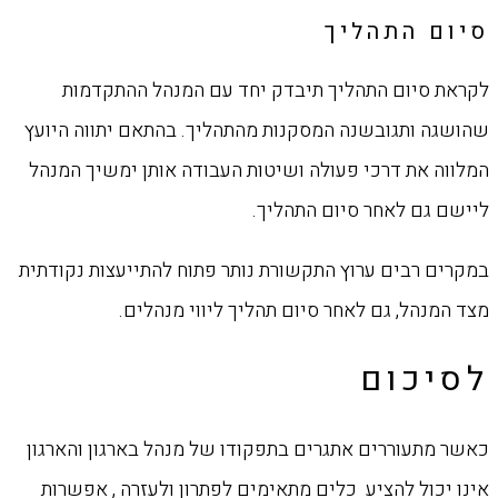
סיום התהליך
לקראת סיום התהליך תיבדק יחד עם המנהל ההתקדמות
שהושגה ותגובשנה המסקנות מהתהליך. בהתאם יתווה היועץ
המלווה את דרכי פעולה ושיטות העבודה אותן ימשיך המנהל
ליישם גם לאחר סיום התהליך.
במקרים רבים ערוץ התקשורת נותר פתוח להתייעצות נקודתית
מצד המנהל, גם לאחר סיום תהליך ליווי מנהלים.
לסיכום
כאשר מתעוררים אתגרים בתפקודו של מנהל בארגון והארגון
אינו יכול להציע כלים מתאימים לפתרון ולעזרה , אפשרות