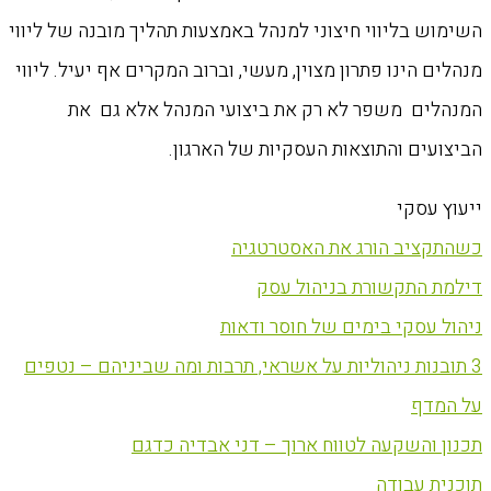
השימוש בליווי חיצוני למנהל באמצעות תהליך מובנה של ליווי
מנהלים הינו פתרון מצוין, מעשי, וברוב המקרים אף יעיל. ליווי
המנהלים משפר לא רק את ביצועי המנהל אלא גם את
הביצועים והתוצאות העסקיות של הארגון.
ייעוץ עסקי
כשהתקציב הורג את האסטרטגיה
דילמת התקשורת בניהול עסק
ניהול עסקי בימים של חוסר ודאות
3 תובנות ניהוליות על אשראי, תרבות ומה שביניהם – נטפים
על המדף
תכנון והשקעה לטווח ארוך – דני אבדיה כדגם
תוכנית עבודה