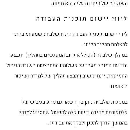
העסקיות של היחידה עליה הוא ממונה.
ליווי יישום תוכנית העבודה
ליווי יישום תוכנית העבודה הינו השלב המשמעותי ביותר
להצלחת תהליך הליווי.
במהלך שלב זה (הכולל את רוב המפגשים בתהליך), יתבצע,
יחד עם המנהל מעבר על פעולותיו המתבצעות בשגרת הניהול
היומיומית, יינתן משוב ויתבצע תהליך של למידה ושיפור
ביצועים.
במסגרת שלב זה ניתן בין השאר גם סיוע בגיבוש של
פלטפורמת מדידה ודיווח קלה לתפעול שתסייע למנהל
בהמשך הדרך לתכנן ולבקר את עבודתו .