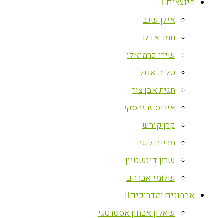
היועצים
אילן שגב
תמר אדלר
שירי כרמיאלי
טליה אנגל
חגית אבן צור
איריס זרזבסקי
קרן קירש
מרינה לנגה
שרון דינשטיין
שלומי אברהם
אבחונים ומדריכים
שאלון אבחון אסטרטגי