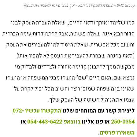
SMC Group
»
העברת העסק לדור הבא – איך בוחרים למי להעביר את העסק?
כמו שלימדו אותך וודאי החיים, שאלת העברת העסק לבני
הדור הבא אינה שאלה פשוטה, אבל ההתמודדות עימה הכרחית
וחשוב מכל אפשרית. שאלת היסוד למי למעבירים את העסק
(וזאת בהנחה שבחרת להעביר את העסק לא למכור אותו)
מבקשת ממך להתבונן קדימה אחורה ולצדדים ולבדוק מי
נמצא שם. האם קיים "שם" מישהו מבני המשפחה או מישהו
שאינו בן משפחה שמוכן רוצה וחשוב מכל יכול לקחת על
עצמו את הניהול השוטף של העסק שלך.
ליצירת קשר עם המומחים שלנו
התקשרו עכשיו 072-
250-0354
או פנו אלינו
בווצאפ 054-443-6422
או
השאירו פרטים
.