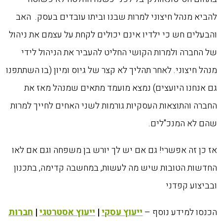
להביא מנהל חיצוני למרות שבנו וביתו עובדים בעסק. האב
והבעלים חש כי ילדיו אינם יכולים לקחת על עצמם את ניהול
של החברה ולמרות הקושי החליט להעביר את הניהול לידי
מנהל חיצוני. לאחר תהליך לא קצר של גיוס ומיון (בו השתתפנו
גם אנחנו היועצים) נמצא מועמד מתאים שמנהל מאז את
החברה והתוצאות העסקיות גורמות לשני האחים לחייך למרות
שהם לא המנכ"לים.
אז כן זה אפשרי! גם אם יש לך יורש בן משפחה וגם אם לאו
החדשות הטובות שיש מה לעשות, במחשבה קדימה, בתכנון
ובביצוע קפדני
הכנסו למידע נוסף –
ייעוץ עסקי
|
ייעוץ אסטרטגי
|
חברות