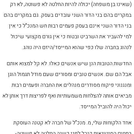
(שאינו בן משפחה) יכולה להיות החלטה לא פשוטה, לא רק
במקרים בהם בני הדור השני עובדים בעסק. גם במקרים בהם
בני הדור השני אינם בעסק פעמים רבות חש המנכ"ל כי אין
למי להעביר את השרביט ובטוח כי אין גורם מקצועי שיכול
לנהוג בחברה שלו כפי שהוא המייסד/היזם היה נוהג.
החדשות הטובות הנן שיש אנשים כאלו. לא קל למצוא אותם
אבל הם שם. אנשים טובים ומסורים שעם מודל תגמול הוגן
ומנגנוני פיקוח מסודרים מנהלים את החברה ופעמים רבות
מביאים אותה להצלחות משמעותיות ואף לפריצות דרך אותן לא
יכול היה להוביל המייסד.
אחד הלקוחות שלי, מ. מנכ"ל של חברה לא קטנה העוסקת
בתחום הסיטונאות קיבל לפני כשנה החלטה לא פשוטה-