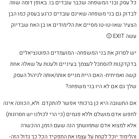
כל עסק ובני המשפחה שכבר עובדים בו. באופן דומה שווה
לבדוק גם בני משפחה שאינם עובדים כרגע בעסק כמו הבן
הצעיר שאו-טו-טו מסיים את הלימודים או בן האח שבדיוק
עשה EXIT 🙂
יש לסרוק את בני המשפחה- המועמדים הפוטנציאלים
בדקדקנות להסתכל לעצמך בעיניים ולענות על שאלה אחת
קשה ואמיתית- האם היית מגייס אותו/אותה לניהול העסק
שלך גם אם לא היו בני משפחה?
אם התשובה היא כן ברכותי אפשר להתקדם. ולא, הכוונה אינה
לחפש אדם מושלם וללא פגמים (כי הרי לכולנו יש חסרונות).
אלא למצוא אדם שתחושתך הנה שעם הזמן, ההכשרה
והלימוד יוכל לקחת על עצמו את התפקיד הכל כך גדול הזה-