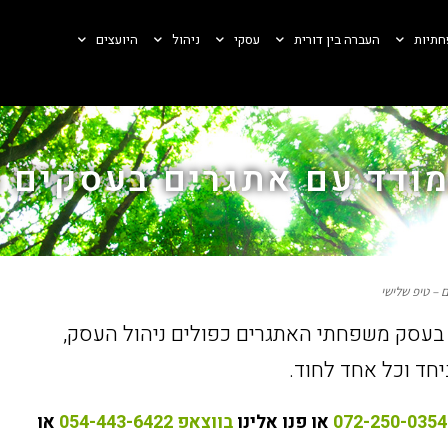
חתיות
העברה בין דורית
עסקי
ניהול
היועצים
מודד עם אתגרים בעסקים 
– טיפ שלישי
 בעסק משפחתי האתגרים כפולים ניהול העסק,
חד וכל אחד לחוד.
או פנו אלינו
בווצאפ 054-443-6422
או