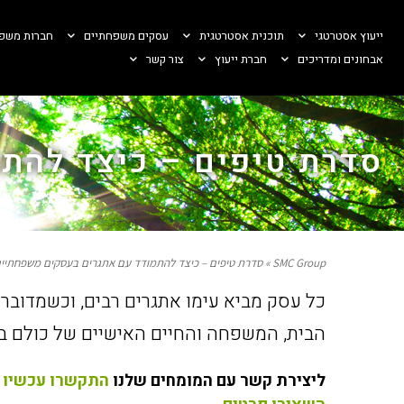
ייעוץ אסטרטגי
‏תוכנית אסטרטגית
עסקים משפחתיים
חברות משפ
אבחונים ומדריכים
חברת ייעוץ
צור קשר
סדרת טיפים – כיצד להת
SMC Group
»
סדרת טיפים – כיצד להתמודד עם אתגרים בעסקים משפחתיים 
כל עסק מביא עימו אתגרים רבים, וכשמדובר
הבית, המשפחה והחיים האישיים של כולם בי
ליצירת קשר עם המומחים שלנו
התקשרו עכשיו 072-250-0354