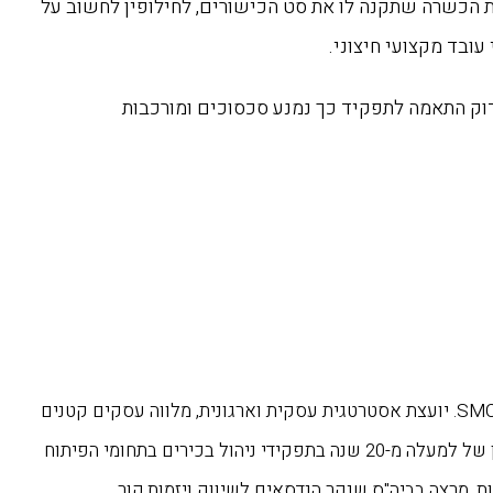
ת הכשרה שתקנה לו את סט הכישורים, לחילופין לחשוב על
עובד מקצועי חיצוני.
ק התאמה לתפקיד כך נמנע סכסוכים ומורכבות
שגית ורנר-אסיאס, MBA, יועצת בכירה בחברת ‏SMC Group. יועצת אסטרטגית עסקית וארגונית, מלווה עסקים קטנים
ובינוניים מומחית בתהליך המעבר ‏הבין דורי. בעלת ניסיון של למעלה מ-20 שנה בתפקידי ניהול בכירים בתחומי הפיתוח
 מרצה בביה"ס שנקר הנדסאים לשיווק ‏ויזמות‎.‎קור