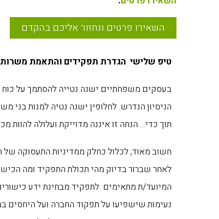
השאירו פרטים
.
השאירו פרטים ונחזור אליכם בהקדם
טיפ שלישי
הגדרת תפקידים והתאמת משרות ב
בעסקים משפחתיים ישנה נטייה להסתמך על כוח ע
הניסיון הנדרש. לחלופין ישנה נטיה למנות בני מש
תוך כדי… הנחה זו איננה מדוייקת ועלולה להוות מכ
חשוב מאוד, לכלול כחלק ממדיניות התעסוקה של ה
לאחר שברור בדיוק מהי תכולת התפקיד ומה הכיש
המיועד/ת מתאימים לתפקיד מבחינת ידע כישורים 
נעימות שישפיעו על תפקוד החברה ועל היחסים במ