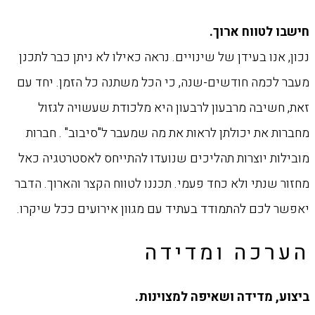
‏חישבו לטווח ארוך.
נכון, אנו בעידן של שינויים. נראה כאילו לא ניתן כבר לתכנן
מעבר לכמה חודשים-שנה, כי הכל ‏משתנה כל הזמן. יחד עם
זאת, חשיבה מרבעון לרבעון היא מלכודת שעשויה לגזול
מחברות את ‏יכולתן לראות את מה שמעבר ל"סיבוב" . חברות
מובילות יוצרות תהליכים שנועדו להתייחס ‏לאסטרטגיה כאל
מחזור שנתי ולא כחד פעמי. תכננו לטווח הקצר והארוך. הדבר
יאפשר לכם ‏להתמודד בעתיד עם מגוון אירועים ככל שיקרו. ‏
הערכה ומדידה
‏ביצוע, מדידה ושאיפה למצוינות.