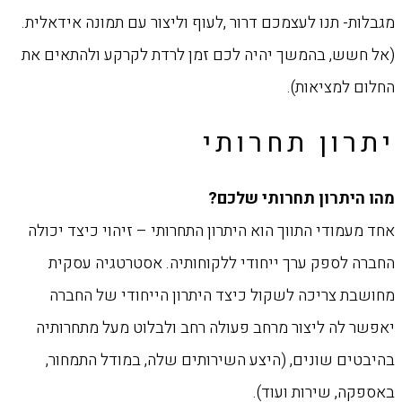
מגבלות- תנו לעצמכם דרור ,לעוף וליצור עם תמונה אידאלית.
(אל חשש, בהמשך יהיה ‏לכם זמן לרדת לקרקע ולהתאים את
החלום למציאות). ‏
יתרון תחרותי
‏מהו היתרון תחרותי שלכם?‏
אחד מעמודי התווך הוא היתרון התחרותי – זיהוי כיצד יכולה
החברה לספק ערך ייחודי ללקוחותיה. ‏אסטרטגיה עסקית
מחושבת צריכה לשקול כיצד היתרון הייחודי של החברה
יאפשר לה ליצור מרחב ‏פעולה רחב ולבלוט מעל מתחרותיה
בהיבטים שונים, (היצע השירותים שלה, במודל התמחור,
‏באספקה, שירות ועוד).‏