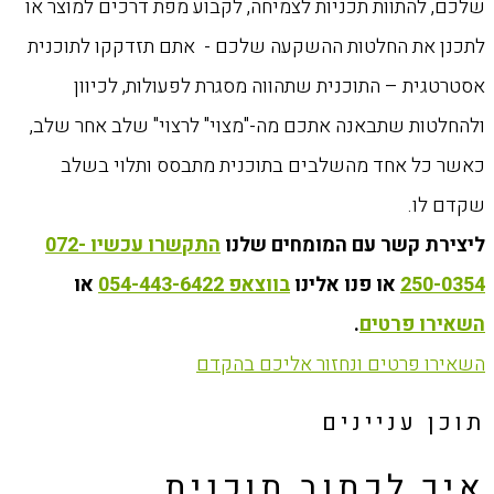
שלכם, להתוות תכניות לצמיחה, לקבוע ‏מפת דרכים למוצר או
לתכנן את החלטות ההשקעה שלכם - אתם תזדקקו לתוכנית
אסטרטגית –‏ התוכנית שתהווה מסגרת לפעולות, לכיוון
ולהחלטות שתבאנה אתכם מה-"מצוי" לרצוי" שלב אחר ‏שלב,
כאשר כל אחד מהשלבים בתוכנית מתבסס ותלוי בשלב
שקדם לו.‏
ליצירת קשר עם המומחים שלנו
התקשרו עכשיו 072-
250-0354
או פנו אלינו
בווצאפ 054-443-6422
או
השאירו פרטים
.
השאירו פרטים ונחזור אליכם בהקדם
תוכן עניינים
איך לכתוב תוכנית