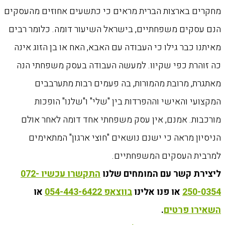
מחקרים בארצות הברית מראים כי כתשעים אחוזים מהעסקים
הנם עסקים משפחתיים, בישראל השיעור דומה. כלומר רבים
מאיתנו כבר גילו כי העבודה עם האבא, האח או בן הזוג אינה
כה זוהרת כפי שקיוו. למעשה העבודה בעסק משפחתי הנה
מאתגרת, מרובת מהמורות, בה פעמים רבות מתערבבים
המקצועי והאישי וההפרדות בין "שלי" ו"שלנו" הופכות
מורכבות. אמנם, אין עסק משפחתי אחד דומה לאחר אולם
הניסיון מראה כי ישנם נושאים "חוצי ארגון" המתאימים
למרבית העסקים המשפחתיים.
ליצירת קשר עם המומחים שלנו
התקשרו עכשיו 072-
250-0354
או פנו אלינו
בווצאפ 054-443-6422
או
השאירו פרטים
.