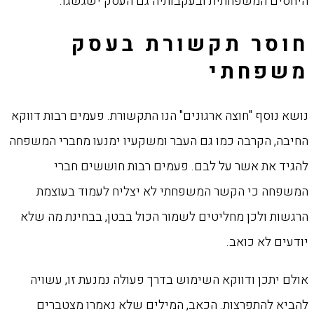
היחסים המשפחתית ובעקבותיה גם העסק ישגשגו.
חוסר תקשורת בעסק
משפחתי
נושא נוסף "חוצה ארגונים" הנו התקשורת. פעמים רבות דווקא
החיבה, הקרבה כמו גם העבר ומשקעיו ימנעו מחברי המשפחה
להגיד את אשר על לבם. פעמים רבות חוששים חברי
המשפחה כי הקשר המשפחתי לא יצליח לעמוד בעוצמת
הרגשות ולכן מחליטים לשמור הכול בבטן, בבחינת מה שלא
יודעים לא כואב.
אולם יתכן ודווקא השימוש בדרך פעולה נמנעת זו, עשויה
להביא להתפרצות. הכאב, המילים שלא נאמרו מצטברים