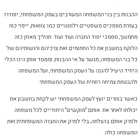
ההבנות בין בני המשפחה המעורבים בעסק המשפחתי, יוסדרו
בעזרת מסמכים משפטיים רלוונטיים כמו: צוואות, ייפוי כוח
מתמשך, מסמכי יסוד החברה ועוד ועוד. תהליך מאוזן כזה
הלוקח בחשבון את כל התחומים ואת צרכיהם ורגשותיהם של
כל בני המשפחה, מגשר על אי ההבנות, וממסד אותן הינו הכלי
היחיד היעיל להגנה על העסק המשפחתי, ועל המשפחה
ולהבטחת צמיחה רווחית של העסק המשפחתי.
כאשר בוחרים יועץ לעסק המשפחתי יש לקחת בחשבון את
יכולתו לאתר את אותם "מוקשים" היחודיים לכל משפחה
ולפרק אותם בהצלחה, בלי לפרק את החברה המשפחתית ואת
המשפחה כולה.