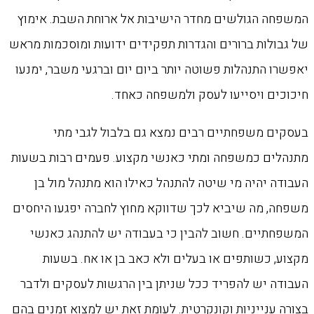
המשפחה הגולשים מחדר הישיבות אל ארוחת השבת. אימוץ
של גבולות ברורים והגדרות תפקידים ידועות ומוסכמות מראש
יאפשרו התנהלות פשוטה יותר ביום יום וברגעי משבר, ימנעו
חיכוכים ויסייעו לעסק ולמשפחה כאחד.
בעסקים משפחתיים רבים נמצא גם בלבול לגבי מתי
מתנהלים כמשפחה ומתי כאנשי מקצוע. פעמים רבות בשעות
העבודה יהיה מי שיטה להתנהל כאילו הוא מתנהל מול בן
משפחה, מה שיביא לכך שדווקא מחוץ לחברה יפגעו היחסים
המשפחתיים. חשוב להבין כי בעבודה יש להתנהג כאנשי
מקצוע, כשותפים או בעלים ולא כאב בן או אח. בשעות
העבודה יש להפריד ככל שניתן בין הרגשות לעסקים ולדבר
בצורה ענייניות וקונקרטית. לעומת זאת יש למצוא זמנים בהם