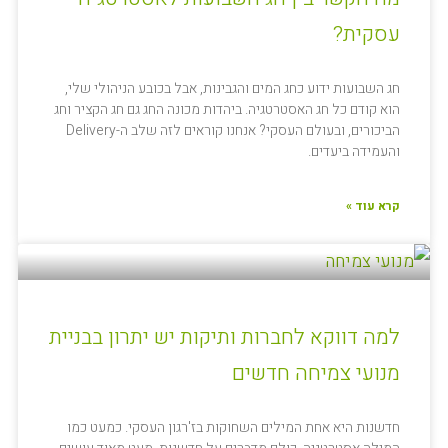
עסקית?
חג השבועות ידוע כחג המים והגבינות, אבל בכובע הניהולי שלי,
הוא קודם כל חג האסטרטגיה. ביהדות מכונה החג גם חג הקציר וחג
הביכורים, ובעולם העסקי? אנחנו קוראים לזה שלב ה-Delivery
והעמידה ביעדים.
קרא עוד »
למה דווקא לחברות ותיקות יש יתרון בבניית
מנועי צמיחה חדשים
חדשנות היא אחת המילים השחוקות בז'רגון העסקי. כמעט כמו