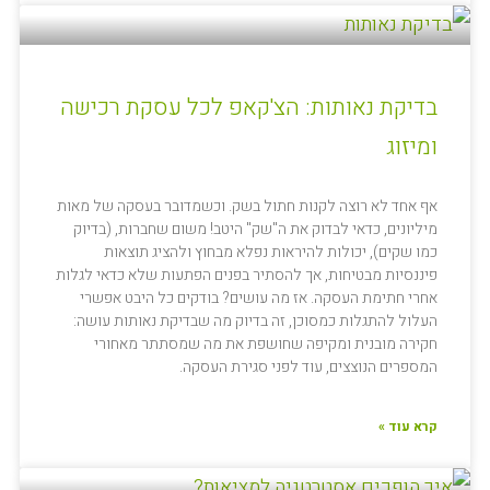
בדיקת נאותות: הצ'קאפ לכל עסקת רכישה
ומיזוג
אף אחד לא רוצה לקנות חתול בשק. וכשמדובר בעסקה של מאות
מיליונים, כדאי לבדוק את ה"שק" היטב! משום שחברות, (בדיוק
כמו שקים), יכולות להיראות נפלא מבחוץ ולהציג תוצאות
פיננסיות מבטיחות, אך להסתיר בפנים הפתעות שלא כדאי לגלות
אחרי חתימת העסקה. אז מה עושים? בודקים כל היבט אפשרי
העלול להתגלות כמסוכן, זה בדיוק מה שבדיקת נאותות עושה:
חקירה מובנית ומקיפה שחושפת את מה שמסתתר מאחורי
המספרים הנוצצים, עוד לפני סגירת העסקה.
קרא עוד »