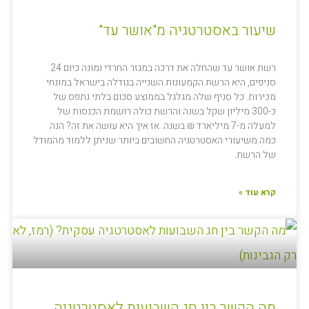
שיעור באסטרטגיה מ"אושר עד"
רשת אושר עד שהחלה את דרכה במגזר החרדי ומונה כיום 24
סניפים, היא הרשת הקמעונות השנייה בגודלה בישראל במונחי
מכירות. כל סניף שלה מגלגל בממוצע סכום בלתי נתפס של
כ-300 מיליון שקל בשנה והרשת כולה רושמת הכנסות של
למעלה מ-7 מיליארד ₪ בשנה. אז איך היא עושה את זה? הנה
כמה משיעורי האסטרטגיה החשובים ביותר שניתן ללמוד מהמודל
של הרשת.
קרא עוד »
מה הקשר בין חג השבועות לאסטרטגיה