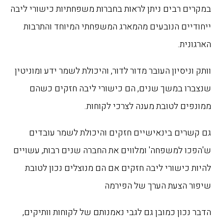
במקרים רבים ניתן לראות בחברות משפחתיות כישורי ליבה
ייחודיים הנובעים מהמארג המשפחתי המיוחד והתרבות
הארגונית.
וותק וניסיון העובר מדור לדור, והיכולת לשמר ידע ומוניטין
שנצברו במשך שנים, הם כישורי ליבה חזקים כשהם
ממונפים לטובת מענה לצרכי לקוחות.
גם קשרים בינאישיים חזקים והיכולת לשמר עובדים
ש'הפכו למשפחה' ומלווים את החברה שנים רבות, עשויים
להיות כישורי ליבה חזקים אם הם מנוצלים נכון לטובת
שיפור הצעת הערך של הפירמה
הדבר נכון כמובן גם לגבי נאמנותם של לקוחות וותיקים,