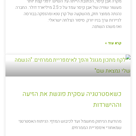
מקרה אבן קיסר, הכתובת הייתה על השיש: לפני קצת יותר
מעשור שוויה של אבן קיסר עמד על כ־2.5 מיליארד דולר. החברה
נהנתה ממוצר חזק, מהשקעה של קרן טנא ומהנפקה בבורסה
לניירות ערך בניו יורק. סיפור הצלחה ישראלי.
ואז משהו השתנה.
קרא עוד »
כשאסטרטגיה עסקית פוגשת את הזיעה
וההישרדות
מהודעת הניתוק מחשמל ועד לכיבוש המדף: הניתוח האסטרטגי
שמאחורי אימפריית הממרחים.