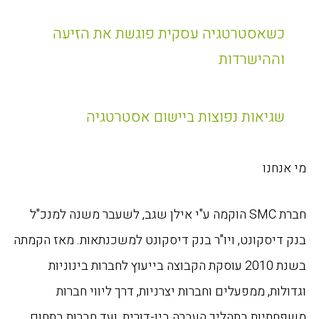
כשאסטרטגיה עסקית פוגשת את הזיעה
וההישרדות
שגיאות נפוצות ביישום אסטרטגיה
מי אנחנו
חברת SMC הוקמה ע"י אילן שגב, לשעבר משנה למנכ"ל
בנק דיסקונט, ויו"ר בנק דיסקונט למשכנתאות. מאז הקמתה
בשנת 2010 עוסקת הקבוצה בייעוץ לחברות בינוניות
וגדולות, ממפעלים וחברות יצרניות, דרך ליווי חברות
משפחתיות בתהליך העברה בין-דורית, ועד חברות בתחום