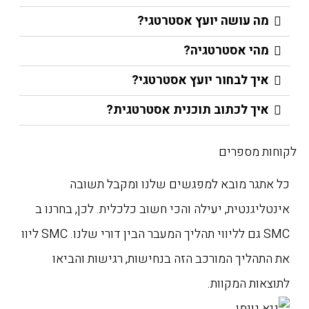
מה עושה יועץ אסטרטגי?
מהי אסטרטגיה?
איך לבחור יועץ אסטרטגי?
איך לכתוב תוכנית אסטרטגית?
לקוחות מספרים
כל אתגר מובא למפגשים שלנו ומקבל תשובה
התחל
אינטליגנטית, יעילה והכי חשוב כלכלית. לכן, בחרנו ב
קל ק
SMC גם לליווי תהליך המעבר הבין דורי שלנו. SMC ליוו
הטיפ
את התהליך המורכב הזה בנחישות, רגישות והביאו
SMC להצליח בעבו
לתוצאות המקוות.
גבי 