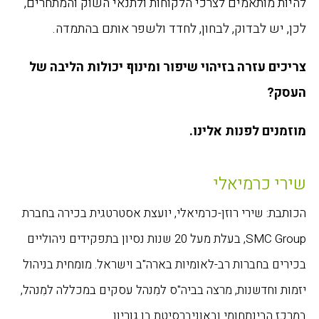
להיות מותאמים לצרכי הלקוחות ולתנאי השוק והמתחרים,
לכן, יש לבדוק, לבחון, לחדד ולשפר אותם בהתמדה.
צריכים עזרה בזיהוי שיפור ומינוף יכולות הליבה של
העסק?
מוזמנים לפנות אלינו.
שירי כרמיאלי
הכותבת: שירי רוזן-כרמיאלי, יועצת אסטרטגית בכירה בחברת
‏SMC Group, בעלת מעל 20 שנות נסיון בתפקידים ניהוליים
בכירים בחברות רב-לאומיות בארה"ב וישראל. מומחית בניהול
יזמות וחדשנות, ‏מרצה בביה"ס למִנהל עסקים ‏במכללה למִנהל,
במרכז הבינתחומי ובאוניברסיטת בן גוריון.‏