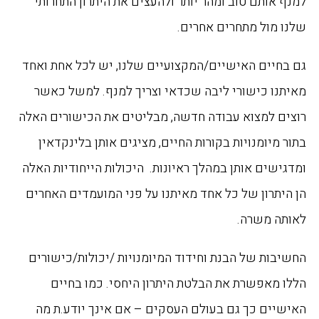
למנף אותם טוב ומהר יותר ולהעצים את היתרון התחרותי
שלנו מול מתחרים אחרים.
גם בחיים האישיים/המקצועיים שלנו, יש לכל אחת ואחד
מאיתנו כישורי ליבה שכדאי וצריך למנף. למשל כאשר
רוצים למצוא עבודה חדשה, מבליטים את הכישורים האלה
בתור מיומנויות בקורות החיים, מציגים אותן בלינקדאין
ומדגישים אותן במהלך ראיונות. היכולות הייחודיות האלה
הן היתרון של כל אחד מאיתנו על פני המועמדים האחרים
לאותה משרה.
החשיבות של הבנת וחידוד המיומנויות /יכולות/כישורים
הללו מאפשרת את הבלטת היתרון היחסי. כמו בחיים
האישיים כך גם בעולם העסקים – אם אינך יודע.ת מה