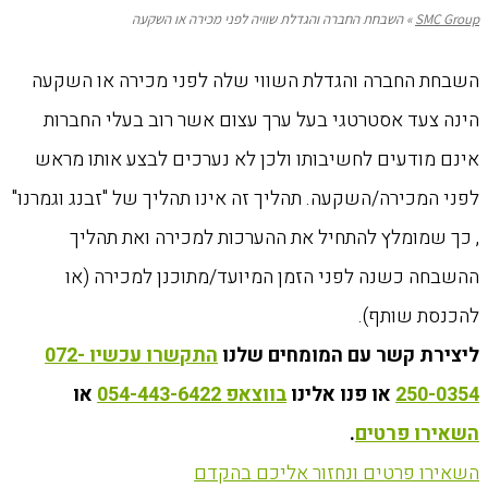
SMC Group
»
השבחת החברה והגדלת שוויה לפני מכירה או השקעה
השבחת החברה והגדלת השווי שלה לפני מכירה או השקעה
הינה צעד אסטרטגי בעל ערך עצום אשר רוב בעלי החברות
אינם מודעים לחשיבותו ולכן לא נערכים לבצע אותו מראש
לפני המכירה/השקעה. תהליך זה אינו תהליך של "זבנג וגמרנו"
, כך שמומלץ להתחיל את ההערכות למכירה ואת תהליך
ההשבחה כשנה לפני הזמן המיועד/מתוכנן למכירה (או
להכנסת שותף).
ליצירת קשר עם המומחים שלנו
התקשרו עכשיו 072-
250-0354
או פנו אלינו
בווצאפ 054-443-6422
או
השאירו פרטים
.
השאירו פרטים ונחזור אליכם בהקדם