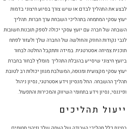
לבצע את התהליך לבדם או שיש צורך בסיוע חיצוני בדמות
יעוץ עסקי המתמחה בתהליכי השבחת ערך חברות. תהליך
השבחה של חברה עם יועץ עסקי יכולה לספק תובנות חשובות
לגבי נקודות החוזק והחולשה של החברה שלך ולעזור לפתח
תוכנית צמיחה אסטרטגית. במידה ותתקבל החלטה לבחור
ביועץ חיצוני שיסייע בהובלת התהליך מומלץ לבחור בחברת
יעוץ עסקי מקצועית ומנוסה, המשלבת מגוון יכולות רב לטובת
תהליך ההשבחה. החל מנסיון וידע אסטרטגי, נסיון ניהול
ופיננסי, נסיון וידע בתחומי השיווק והמכירות והתפעול.
ייעול תהליכים
בחינת כלל תהליכי העבודה של העסק שלך וזיהוי תחומים