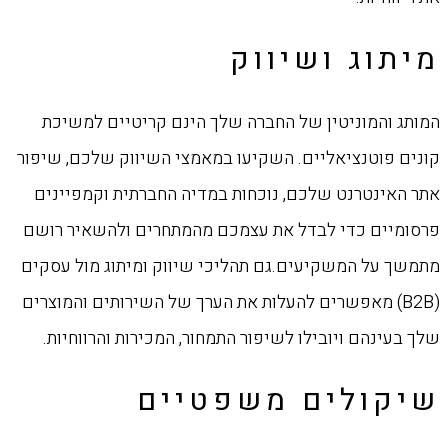
מיתוג ושיווק
המותג והמוניטין של החברה שלך הינם קריטיים למשיכת
קונים פוטנציאליים. השקיעו במאמצי השיווק שלכם, שיפור
אתר האינטרנט שלכם, נוכחות במדיה החברתית וקמפיינים
פרסומיים כדי לבדל את עצמכם מהמתחרים ולהשאיר רושם
מתמשך על המשקיעים.גם תהליכי שיווק ומיתוג מול עסקים
(B2B) מאפשרים להעלות את הערך של השירותים והמוצרים
שלך בעינהם ויובילו לשיפור התמחור, המכירות והרווחיות.
שיקולים משפטיים