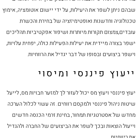
שבהם ניתן לשפר את היעילות, על ידי יישום אוטומציה, אימוץ
טכנולוגיה וחדשנות ואופטימיזציה של בחירת והכשרת
עובדים,צמצום תקורות מיותרות ושיפור אפקטיביות תהליכים
ישפר בצורה מיידית את יעילות הפעילות כולה, יפחית עלויות,
וישפר ביצועים ובסופו של דבר יגדיל את הרווחיות.
ייעוץ פיננסי ומיסוי
יעוץ פיננסי ויעוץ מס יכול לעזור לך למזער חבויות מס, לייעל
שיטות ניהול פיננסי ולמקסם רווחים. זה עשוי לכלול הערכה
מחדש של אסטרטגיות תמחור, בחינת זרמי הכנסה חדשים
וייעול הוצאות ובכך לשפר את הביצועים של החברה ולהגדיל
את ריווחיות.