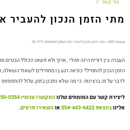
צור קשר
מתי הזמן הנכון להעביר 
SMC Group
»
מתי הזמן הנכון להעביר את העסק המשפחתי לילדים?
העברה בין דורית הינה תהלי , ארוך ולא פשוט הכולל הבטים מ
הזמן הנכון להתחיל? כנראה רגע בו מתחילים לשאול השאלה, ה
לדבר על זה ברצינות. כי מה שלא נתכנן בזמן, עלול להתפספס 
ליצירת קשר עם המומחים שלנו
התקשרו עכשיו 072-250-0354
אלינו
בווצאפ 054-443-6422
או
השאירו פרטים
.