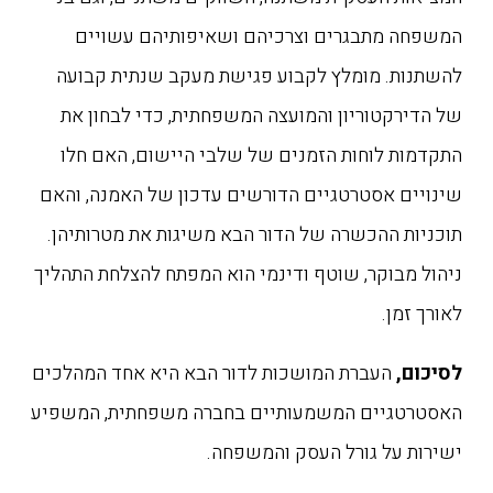
המשפחה מתבגרים וצרכיהם ושאיפותיהם עשויים
להשתנות. מומלץ לקבוע פגישת מעקב שנתית קבועה
של הדירקטוריון והמועצה המשפחתית, כדי לבחון את
התקדמות לוחות הזמנים של שלבי היישום, האם חלו
שינויים אסטרטגיים הדורשים עדכון של האמנה, והאם
תוכניות ההכשרה של הדור הבא משיגות את מטרותיהן.
ניהול מבוקר, שוטף ודינמי הוא המפתח להצלחת התהליך
לאורך זמן.
לסיכום,
העברת המושכות לדור הבא היא אחד המהלכים
האסטרטגיים המשמעותיים בחברה משפחתית, המשפיע
ישירות על גורל העסק והמשפחה.