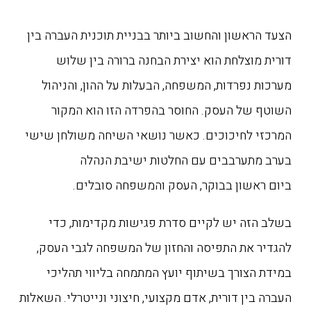
הצעד הראשון והחשוב ביותר בבניית תוכנית העברה בין
דורית מוצלחת הוא יצירת הבחנה ברורה בין שלוש
מערכות נפרדות, המשפחה, הבעלות על ההון, והניהול
השוטף של העסק. החוסר בהפרדה הזו הוא המקור
המרכזי לחיכוכים. כאשר נושאי השיחה משולחן שישי
בערב מתערבבים עם החלטות ישיבת הנהלה
ביום ראשון בבוקר, העסק והמשפחה סובלים.
בשלב הזה יש לקיים סדרת פגישות מקדימות, כדי
להגדיר את התפיסה והחזון של המשפחה לגבי העסק,
במידת הצורך בשיתוף יועץ המתמחה בליווי תהליכי
העברה בין דורית, אדם מקצועי, חיצוני ונייטרלי. השאלות