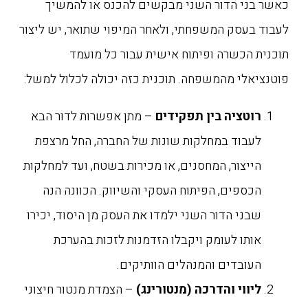
כאשר בני הדור השני מבקשים להכנס או להמשיך
לעבוד בעסק המשפחתי, ולאחר המיפוי שתואר, יש ליצור
תוכנית הכשרה ופיתוח אישית עבור כל מועמד
פוטנציאלי מהמשפחה. תוכנית כזה יכולה לכלול למשל:
רוטציה בין תפקידים
– מתן אפשרות לדור הבא
לעבוד במחלקות שונות של החברה, החל מרצפת
הייצור, המחסנים, או מכירות בשטח, ועד למחלקות
הכספים, הפיתוח העסקי והשיווק. הכוונה הנה
שבני הדור השני ילמדו את העסק מן היסוד, יכירו
אותו לעומק ויקבלו הזדמנות לזכות בהערכת
העובדים והמנהלים הוותיקים.
ליווי והדרכה (מנטורינג)
– הצמדת מנטור חיצוני