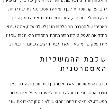
החלטות חפוזות, השקעות מיותרות או אימוץ של טרנדים שאין
להם הצדקה עסקית. לכן התמורה האסטרטגית חייבת להיות
חלק מתהליך חשיבה, היא דורשת ניתוח: איפה טמון הערך
האמיתי של החברה, מה הלקוח מוכן לשלם עליו, איזה שינוי
מחזק את העסק ואיזה חותר תחתיו. התמורה היא הכוח שמזיז
את העסק קדימה, אך היא חייבת יד יציבה שתגדיר גבולות.
שכבת ההמשכיות
האסטרטגית
שכבת ההמשכיות היא החיבור בין שתי שכבות הידע. כאן
נוצרת אסטרטגיית פעולה שניתן ליישם בפועל. אין המדור
בפשרה, לא מציאת פתרון ממוצע, ולא ניסיון לרצות את שני