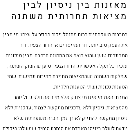
מאזנות בין ניסיון לבין
מציאות תחרותית משתנה
בחברות משפחתיות רבות מתנהל ויכוח החוזר על עצמו: מי מבין
את העסק טוב יותר, דור המייסדים או הדור הצעיר. דור
המבוגרים טוען שהוא רואה את התמונה הרחבה, מבין סיכונים
ומכיר כל תקלה אפשרית. הדור הצעיר טוען שהשוק השתנה,
שהלקוח השתנה ושהמציאות מחייבת מהירות וגמישות. שתי
הטענות נכונות ושתי הטענות חלקיות.
המבחן האמיתי אינו מי צודק אלא מי רואה חלק גדול יותר
מהמציאות. ניסיון ללא עדכניות מתקשה לצמוח; עדכניות ללא
ניסיון מתקשה להחזיק לאורך זמן. חברה משפחתית שלא
יודעת לשלב ביניהן מאבדת את היתרון היחיד שיש לה: היכולת