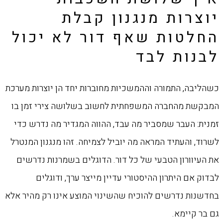
יוצרות מנגנון קבלת
החלטות שאף דור לא יכול
לבנות לבד
כשהליבה, התמורה וההמשכיות מחוברות יחד הן יוצרות מערכת
המבקשת מהחברה המשפחתית לחשוב בשלושה צירי זמן בו
זמנית: העבר שמסביר מה עבד, ההווה המגדיר מה נדרש כדי
לשרוד, והעתיד המראה מה יוביל לצמיחה. זהו מנגנון המנטרל
את העיוורון הטבעי של כל דור. הדוגלים בשמרנות נדרשים
לבדוק אם היתרון ההיסטורי עדיין מייצר ערך, ודוגלים
בחדשנות נדרשים להוכיח שהשינוי המוצע אינו רק מהיר אלא
גם בר קיימא.