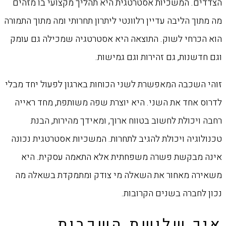
הצדדים. המשכיות אסטרטגית היא תהליך מקצועי בו מזהים
מה מתוך הליבה עדיין רלוונטי ליתרון תחרותי ומה מתוך התמורה
הוא הכרחי לשוק. התוצאה היא אסטרטגיה שמכילה גם עומק
וגם חדשנות, גם זהירות וגם גמישות.
זוהי השכבה המאפשרת לשני הכוחות בארגון לפעול יחד מבלי
לדרוס אחד את השני. היא יוצרת שפה משותפת, מחד ראייה
רחבה ויכולת לחשוב בטווח ארוך, ומאידך מהירות, הבנת
טכנולוגיה ויכולת להגיב לתחרות. המשכיות אסטרטגית נכונה
אינה מבקשת פשרה משפחתית אלא התאמה עסקית. היא
משאירה מאחור את השאלה מי צודק ומתמקדת בשאלה מה
נכון לחברה בשנים הקרובות.
איך שלושת השכבות