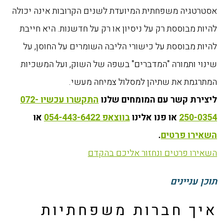
אסטרטגיה משפחתית המיועדת לשנים הקרובות אינה יכולה
להיות מבוססת רק על ניסיון או רק על חדשנות. היא חייבת
להיות מבוססת על כישורי הליבה השומרים על החוסן, על
שינוי ותמורה "המדברים" בשפה של השוק, ועל המשכיות
המתרגמת את שתיהן למסלול צמיחה מעשי.
ליצירת קשר עם המומחים שלנו
התקשרו עכשיו 072-
250-0354
או פנו אלינו
בווצאפ 054-443-6422
או
השאירו פרטים
.
השאירו פרטים ונחזור אליכם בהקדם
תוכן עניינים
איך חברות משפחתיות