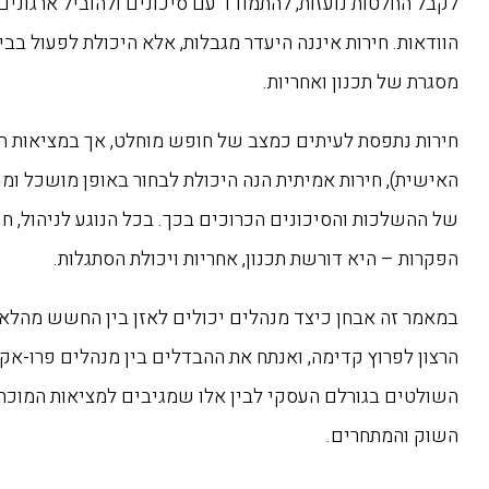
לקבל החלטות נועזות, להתמודד עם סיכונים ולהוביל ארגונים
הוודאות. חירות איננה היעדר מגבלות, אלא היכולת לפעול בבי
מסגרת של תכנון ואחריות.
חירות נתפסת לעיתים כמצב של חופש מוחלט, אך במציאות ה
האישית), חירות אמיתית הנה היכולת לבחור באופן מושכל ומו
של ההשלכות והסיכונים הכרוכים בכך. בכל הנוגע לניהול, חי
הפקרות – היא דורשת תכנון, אחריות ויכולת הסתגלות.
במאמר זה אבחן כיצד מנהלים יכולים לאזן בין החשש מהלא נ
הרצון לפרוץ קדימה, ואנתח את ההבדלים בין מנהלים פרו-אק
השולטים בגורלם העסקי לבין אלו שמגיבים למציאות המוכתב
השוק והמתחרים.