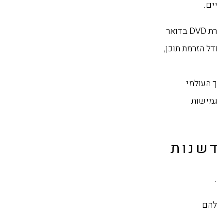
ים.
דוגמה מצוינת לכך היא נטפליקס, שהחלה כחברת השכרת DVD בדואר
ל הזרמת תוכן,
ך העולמי
גמישות
דשנות
בודה שלהם