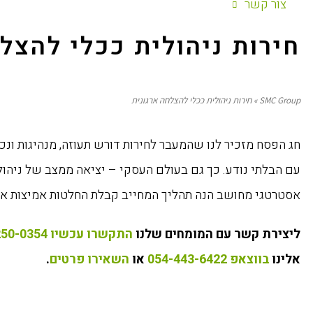
צור קשר
חירות ניהולית ככלי להצל
SMC Group
»
חירות ניהולית ככלי להצלחה ארגונית
חג הפסח מזכיר לנו שהמעבר לחירות דורש תעוזה, מנהיגות ונכ
עם הבלתי נודע. כך גם בעולם העסקי – יציאה ממצב של ניהול 
אסטרטגי מחושב הנה תהליך המחייב קבלת החלטות אמיצות אך
ליצירת קשר עם המומחים שלנו
התקשרו עכשיו 072-250-0354
אלינו
בווצאפ 054-443-6422
או
השאירו פרטים
.