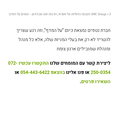
3 תובנות ניהוליות על אשראי, תרבות ומה שביניהם – נטפים על המדף
»
SMC Group
חברת נטפים נמצאת כיום "על המדף", וזה רגע שצריך
להטריד לא רק את בעלי המניות שלה, אלא כל מנהל
ומנהלת שמובילים ארגון צומח.
ליצירת קשר עם המומחים שלנו
התקשרו עכשיו 072-
250-0354
או פנו אלינו
בווצאפ 054-443-6422
או
השאירו פרטים
.