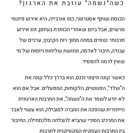
כשה"נשמה" עוזבת את הארגון?
הכנסת שותף אסטרטגי, כמו אורבייה, היא אירוע פיננסי
מרשים, אבל ביום שאחרי הכותרת בעיתון, זהו אירוע
תרבותי. נטפים צמחה מתוך רוח הקיבוץ, ערכים של
עבודה, חיבור לאדמה, תחושת שליחות ויזמות של מי
שאין לו מה להפסיד.
כאשר קונה חיצוני נכנס, הוא בדרך כלל קונה את
ה"שלד", הפטנטים, הלקוחות, המפעלים. אבל אם הוא
לא יודע לשמר את ה"נשמה", את התרבות הארגונית
הייחודית שהפכה את החברה למובילה, הוא עשוי לאבד
את המרכיב הסודי שהביא להצלחה מלכתחילה. החיבור
בין התרבות העסקית המקסיקנית לתרבות