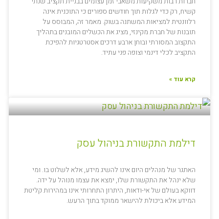
חברות רבות משקיעות משאבי זמן עצומים בבניית תקציב שנתי
קשיח, רק כדי לגלות תוך חודשים ספורים כי התוכנית אינה
רלוונטית למציאות המשתנה בשוק. מאמר זה, המבוסס על
תובנות של חברת מקינזי, מציג את הכשלים המובנים בתהליך
התקצוב המסורתי ובוחן ארבע דרכים אסטרטגיות להפיכת
התקציב לכלי דינמי וצופה פני עתיד.
קרא עוד »
דילמת התקשורת בניהול עסק
האתגר של מנהלים היום אינו להשיג מידע, אלא לשלוט בו. ומי
שלא ינהל את התקשורת שלו, ימצא את עצמו מנוהל על ידה.
דווקא בעולם של אי-ודאות, היתרון התחרותי אינו במהירות קליטת
המידע אלא ביכולת להישאר ממוקד בתוך הרעש.