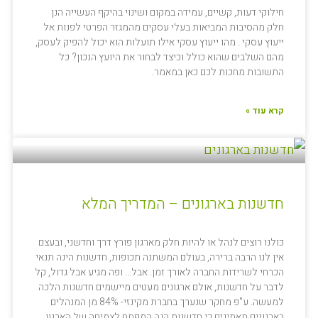
חילוקי דעות, קשיים, עמידה במקום ושינוי בהיקף העשייה הנן
חלק מהסיבות המביאות בעלי עסקים מהמגזר הפרטי לפנות אל
ייעוץ עסקי . מהו ייעוץ עסקי אילו תועלות הוא יכול להפיק לעסק,
מהם השלבים שהוא כולל וכיצד לבחור את היועץ הנכון? כל
התשובות מחכות לכם כאן במאמר.
קרא עוד »
חדשנות בארגונים – המדריך המלא
כולנו רוצים לנהל או להיות חלק מארגון פורץ דרך וחדשני, ובעצם
אין לנו הרבה ברירה, בעולם המשתנה תכופות, חדשנות הינה תנאי
הכרחי לשרידות החברה לאורך זמן. אבל… ופה מגיע אבל גדול, קל
לדבר על חדשנות, אולם ארגונים מעטים מיישמים חדשנות הלכה
למעשה. ע"פ מחקר שנערך בחברת מקינזי- 84% מן המנהלים
בארגונים מאמינים כי חדשנות הנה המפתח לצמיחה של הארגון