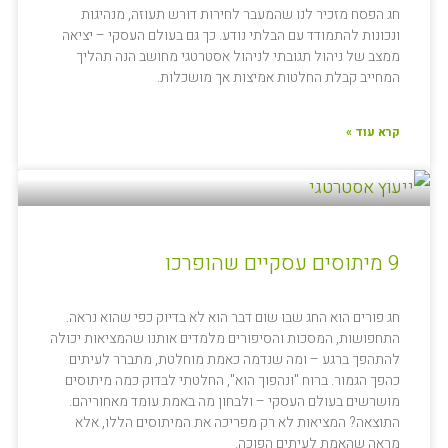
חג הפסח מזכיר לנו שהמעבר לחירות דורש תעוזה, מנהיגות
ונכונות להתמודד עם הבלתי נודע. כך גם בעולם העסקי – יציאה
ממצב של ניהול תגובתי לניהול אסטרטגי מחושב הנה תהליך
המחייב קבלת החלטות אמיצות אך מושכלות.
קרא עוד »
9 מיתוסים עסקיים שהופרכו
חג פורים הוא החג שבו שום דבר הוא לא בדיוק כפי שהוא נראה.
התחפושות, המסכות והסיפורים מלמדים אותנו שהמציאות יכולה
להתהפך ברגע – ומה שנדמה כאמת מוחלטת, מתברר לעיתים
כהפך הגמור. ברוח "ונהפוך הוא", החלטתי לבדוק כמה מיתוסים
מושרשים בעולם העסקי – ולבחון מה באמת עומד מאחוריהם.
התוצאה? המציאות לא רק מפריכה את המיתוסים הללו, אלא
מראה שהאמת לעיתים הפוכה.