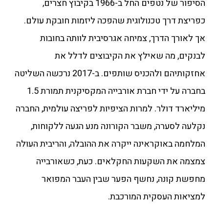
הסיפור של נטפים החל ב-1966 בקיבוץ חצרים,
כפריצת דרך טכנולוגית שהפכה ליזמות חובקת עולם.
אך לאורך הדרך, צמיחה אגרסיבית לוותה בחובות
לבנקים, מה שאילץ את הקיבוצים לדלל את
אחזקותיהם ולהכניס שותפים. ב-2017 נרכשה השליטה
בחברה על ידי חברת אורבייה המקסיקנית תמורת 1.5
מיליארד דולר. למרות הציפיות לפריצה עולמית, החברה
נקלעה לסערה, משבר הקורונה מנע הגעה ללקוחות,
המלחמה באוקראינה ייקרה את ההובלה, והריבית העולה
צמצמה את השקעות החקלאים. כעת, כשאורבייה
מחפשת קונה, נחשף הפער שבין העבר המפואר
למציאות העסקית המורכבת.