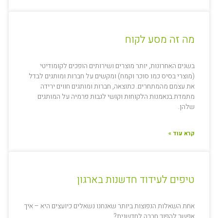
מה זה מסע לקוח
בשנים האחרונות, יותר מוצרים ושירותים הופכים לקומודיטי
(מוצרי בסיס כמו סוכר וקמח) ומקשים על חברות ומותגים לבדל
את עצמם מהמתחרים. כתוצאה, חברות ומותגים חווים ירידה
מתמדת בנאמנות הלקוחות וקושי לגבות פרמיה על המותגים
שלהן.
קרא עוד »
טיפים לעידוד חדשנות בארגון
אחת השאלות הנפוצות ביותר שאנחנו נשאלים כיועצים היא – איך
אפשר להפוך חברה לחדשנית?