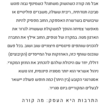
אבל מה קורה כשהשוק משתנה? כשמינוף גבוה פוגש
סביבה תנודתית , ריבית שעולה, משברים פוליטיים או
שיבושים בשרשרת האספקה, החוב מפסיק להיות
מאפשר צמיחה והופך למשקולת שעשויה לגרור את
הארגון מטה. במקרה של נטפים, החוב אילץ את החברה
להכניס שותפים פיננסיים חיצוניים שוב ושוב. בכל פעם
שנכנס שותף כזה, האחזקות של המייסדים (הקיבוצים)
דוללו, יחד עם היכולת שלהם להכתיב את החזון המקורי.
ניהול אשראי הוא יותר מסוגיה פיננסית, זהו נושא
אסטרטגי הקובע (בין היתר) כמה חופש פעולה יישאר
לבעלים המקוריים ביום סגריר.
התרבות היא העסק: מה קורה