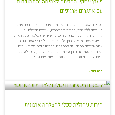
ייעוץ עסקי: המפתח לצמיחה והתמודדות
עם אתגרים ארגוניים
בסביבה העסקית המורכבת של ימינו, ארגונים ניצבים בפני אתגרים
משתנים ללא הרף, התגברות התחרות, שינויים טכנולוגיים
מהירים, תמורות בהתנהגות צרכנים, ואי-ודאות כלכלית. במציאות
זו, ייעוץ עסקי מקצועי הפך מ"יתרון אפשרי" לכלי אסטרטגי חיוני
עבור ארגונים המבקשים להתפתח, להסתגל ולהוביל בשווקים
שלהם. במאמר זה נבחן את מהות הייעוץ העסקי, ערכו לארגונים,
וכיצד לבחור ולעבוד עם יועץ עסקי באופן אפקטיבי.
קרא עוד »
חירות ניהולית ככלי להצלחה ארגונית