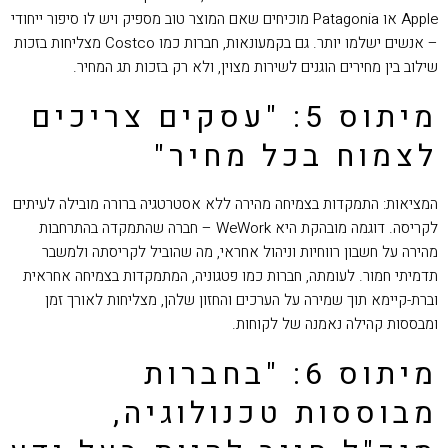
Apple או Patagonia מוכיחים שאם המוצר טוב מספיק ויש לו סיפור ייחודי
– אנשים ישלמו יותר. גם בקמעונאות, חברות כמו Costco מצליחות בזכות
שילוב בין מחירים הוגנים לשירות מצוין, ולא רק בזכות תג המחיר.
מיתוס 5: "עסקים צריכים
לצמוח בכל מחיר"
המציאות: התמקדות בצמיחה מהירה ללא אסטרטגיה ברורה מובילה לעיתים
לקריסה. דוגמה מובהקת היא WeWork – חברה שהתמקדה בהתרחבות
מהירה על חשבון רווחיות וניהול אחראי, מה שהוביל לקריסתה ולמשבר
תדמיתי חמור. לעומתה, חברות כמו פטגוניה, המתמקדות בצמיחה אחראית
וברת-קיימא תוך שמירה על הערכים והחזון שלהן, מצליחות לאורך זמן
ומבססות קהילה נאמנה של לקוחות.
מיתוס 6: "בחברות
מבוססות טכנולוגיה,