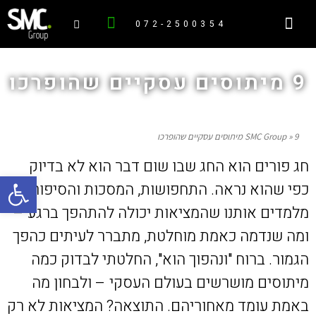
072-2500354
חברת ייעוץ
העברה בין דורית
ייעוץ אסטרטגי
אבחונים ומדריכים
‏תוכנית אסטרטגית
עסקים משפחתיים
חברות משפחתיות
9 מיתוסים עסקיים שהופרכו
9 מיתוסים עסקיים שהופרכו
»
SMC Group
חג פורים הוא החג שבו שום דבר הוא לא בדיוק
פתח סרגל
כפי שהוא נראה. התחפושות, המסכות והסיפורים
מלמדים אותנו שהמציאות יכולה להתהפך ברגע –
ומה שנדמה כאמת מוחלטת, מתברר לעיתים כהפך
הגמור. ברוח "ונהפוך הוא", החלטתי לבדוק כמה
מיתוסים מושרשים בעולם העסקי – ולבחון מה
באמת עומד מאחוריהם. התוצאה? המציאות לא רק