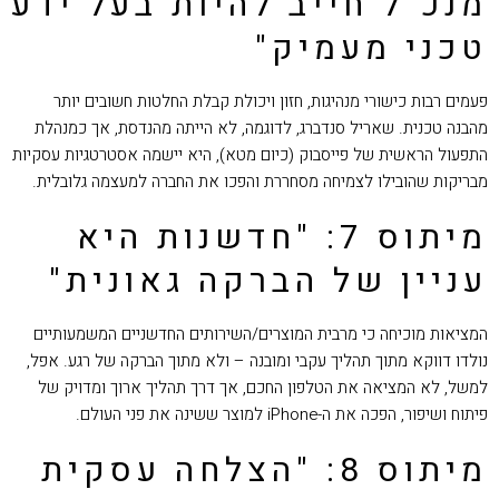
מנכ"ל חייב להיות בעל ידע
טכני מעמיק"
פעמים רבות כישורי מנהיגות, חזון ויכולת קבלת החלטות חשובים יותר
מהבנה טכנית. שאריל סנדברג, לדוגמה, לא הייתה מהנדסת, אך כמנהלת
התפעול הראשית של פייסבוק (כיום מטא), היא יישמה אסטרטגיות עסקיות
מבריקות שהובילו לצמיחה מסחררת והפכו את החברה למעצמה גלובלית.
מיתוס 7: "חדשנות היא
עניין של הברקה גאונית"
המציאות מוכיחה כי מרבית המוצרים/השירותים החדשניים המשמעותיים
נולדו דווקא מתוך תהליך עקבי ומובנה – ולא מתוך הברקה של רגע. אפל,
למשל, לא המציאה את הטלפון החכם, אך דרך תהליך ארוך ומדויק של
פיתוח ושיפור, הפכה את ה-iPhone למוצר ששינה את פני העולם.
מיתוס 8: "הצלחה עסקית