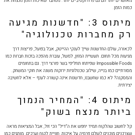
מאושרים יותר הם גם פרודוקטיביים יותר. מסתבר שאיכות הזמן מנצחת את
כמות הזמן.
מיתוס 3: "חדשנות מגיעה
רק מחברות טכנולוגיה"
לכאורה, עולם החדשנות שייך לענקי ההייטק, אבל בפועל, פריצות דרך
מגיעות מכל תחום. תעשיית המזון, למשל, עוברת מהפכה בזכות חברות כמו
Impossible Foods שפיתחו תחליפי בשר פורצי דרך. גם בתחומים
מסורתיים כמו בנייה, שילוב טכנולוגיות ירוקות משנה את חוקי המשחק.
והמסקנה? לא כמו שחשבנו, חדשנות אינה קשורה לענף – אלא לחשיבה
יצירתית.
מיתוס 4: "המחיר הנמוך
ביותר מנצח בשוק"
קל לחשוב שהלקוח תמיד יחפש את ה"דיל" הכי זול, אבל המציאות מראה
שצרכנים מוכנים לשלם פרמיה על איכות, חוויית לקוח וערכים. מותגים כמו