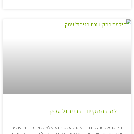
דילמת התקשורת בניהול עסק
האתגר של מנהלים היום אינו להשיג מידע, אלא לשלוט בו. ומי שלא
ינהל את התקשורת שלו, ימצא את עצמו מנוהל על ידה. דווקא בעולם