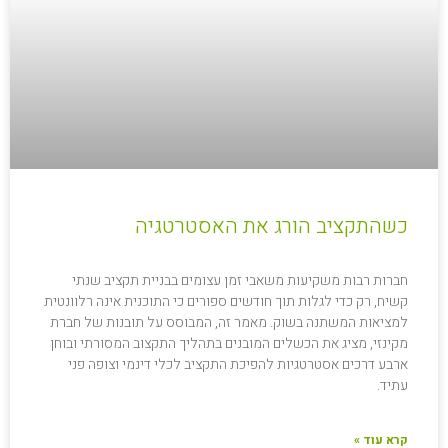
כשהתקציב הורג את האסטרטגיה
חברות רבות משקיעות משאבי זמן עצומים בבניית תקציב שנתי
קשיח, רק כדי לגלות תוך חודשים ספורים כי התוכנית אינה רלוונטית
למציאות המשתנה בשוק. מאמר זה, המבוסס על תובנות של חברת
מקינזי, מציג את הכשלים המובנים בתהליך התקצוב המסורתי ובוחן
ארבע דרכים אסטרטגיות להפיכת התקציב לכלי דינמי וצופה פני
עתיד.
קרא עוד »