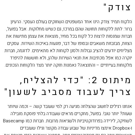
צודק"
הלקוח תמיד צודק הינו אחד המשפטים השחוקים בעולם העסקי. הרעיון
ברור: לתת ללקוחות תחושה שהם במרכז, גם כשיש מחלוקות. אבל בפועל,
חברות שמנסות לרצות כל לקוח בכל מחיר, מוצאות את עצמן מתישות את
הצוות, מבזבזות משאבים ובסופו של דבר, פוגעות באיכות השירות. עסקים
מצליחים יודעים להציב גבולות ולסנן לקוחות לא מתאימים. לדוגמה, חברות
יוקרה כמו אפל מכתיבות את תנאי השירות שלהן, ולא חוששות להיפרד
מלקוחות בעייתיים – והתוצאה? נאמנות חזקה יותר מצד הלקוחות הנכונים.
מיתוס 2: "כדי להצליח,
צריך לעבוד מסביב לשעון"
אנחנו רגילים לחשוב שהצלחה מגיעה רק למי שעובד קשה – וכמה שיותר
שעות? יותר טוב!. בפועל, מחקרים מראים שעבודה בלתי פוסקת מובילה
לשחיקה, לירידה בפרודוקטיביות ולשגיאות מרובות. חברות כמו Basecamp
ו-Dropbox אימצו מדיניות של שבוע עבודה מקוצר וגילו שעובדים