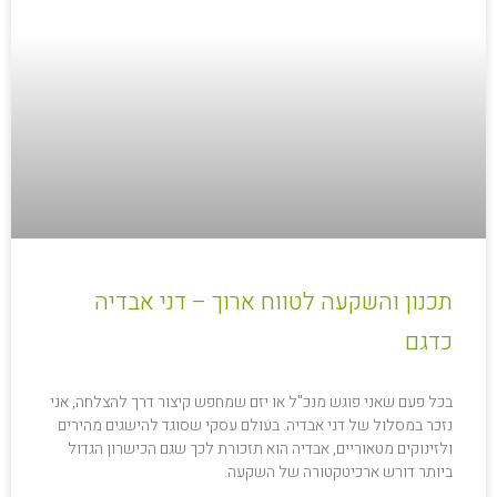
תכנון והשקעה לטווח ארוך – דני אבדיה
כדגם
בכל פעם שאני פוגש מנכ"ל או יזם שמחפש קיצור דרך להצלחה, אני
נזכר במסלול של דני אבדיה. בעולם עסקי שסוגד להישגים מהירים
ולזינוקים מטאוריים, אבדיה הוא תזכורת לכך שגם הכישרון הגדול
ביותר דורש ארכיטקטורה של השקעה.