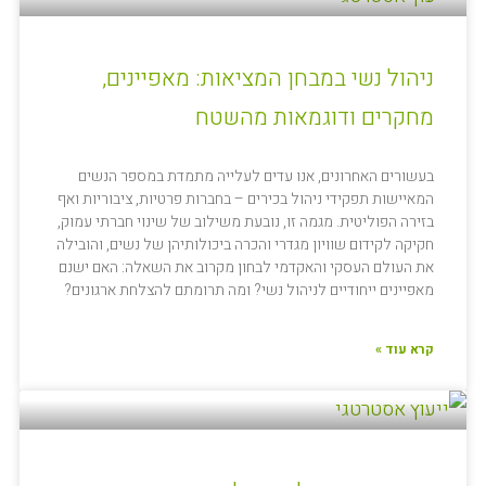
ניהול נשי במבחן המציאות: מאפיינים,
מחקרים ודוגמאות מהשטח
בעשורים האחרונים, אנו עדים לעלייה מתמדת במספר הנשים
המאיישות תפקידי ניהול בכירים – בחברות פרטיות, ציבוריות ואף
בזירה הפוליטית. מגמה זו, נובעת משילוב של שינוי חברתי עמוק,
חקיקה לקידום שוויון מגדרי והכרה ביכולותיהן של נשים, והובילה
את העולם העסקי והאקדמי לבחון מקרוב את השאלה: האם ישנם
מאפיינים ייחודיים לניהול נשי? ומה תרומתם להצלחת ארגונים?
קרא עוד »