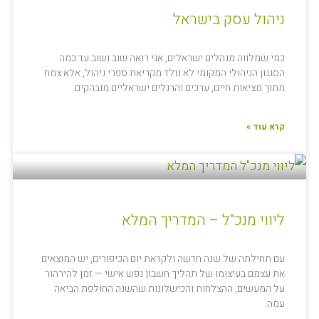
ניהול עסק בישראל
כמי שמלווה מנהלים ישראלים, אני רואה שוב ושוב עד כמה
הסגנון הניהולי המקומי לא נולד מקריאת ספרי ניהול, אלא צמח
מתוך מציאות חיים, ערכים והרגלים ישראליים מובהקים.
קרא עוד »
ליווי מנכ"ל – המדריך המלא
עם תחילתה של שנה חדשה ולקראת יום הכיפורים, יש המוצאים
את עצמם בעיצומו של תהליך חשבון נפש אישי — זמן להירהור
על המעשים, ההצלחות והכישלונות שהשנה החולפת הביאה
עמה.