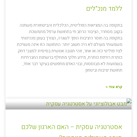
ללמד מנכ"לים
בתקופה בה המציאות הפוליטית, הכלכלית והביטחונית משתנה
בקצב מסחרר, הציבור הרחב חי בתחושת ערפל מתמשכת.
בתקופה בה חוסר היציבות הופך לשגרה, הצורך בעוגן מנהיגותי
משמעותי מעולם לא היה חשוב יותר. התחושה הזו אינה משויכת
לצד פוליטי כזה או אחר, זוהי תגובה אנושית בסיסית למצבי דחק.
כותרת רודפת כותרת, מידע חלקי מתחלף ברשתות החברתיות
בשמועות לא מבוססות, ובני האדם מחפשים בעיקר דבר אחד,
תחושת יציבות וביטחון.
קרא עוד »
אסטרטגיה עסקית – האם הארגון שלכם