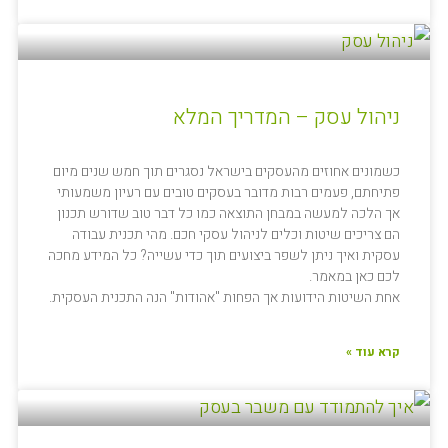
ניהול עסק – המדריך המלא
כשמונים אחוזים מהעסקים בישראל נסגרים תוך חמש שנים מיום
פתיחתם, פעמים רבות מדובר בעסקים טובים עם רעיון משמעותי
אך הלכה למעשה במבחן התוצאה כמו כל דבר טוב שדורש תכנון
הם צריכים שיטות וכלים לניהול עסקי חכם. מהי תכנית עבודה
עסקית ואיך ניתן לשפר ביצועים תוך כדי עשייה? כל המידע מחכה
לכם כאן במאמר.
אחת השיטות הידועות אך הפחות "אהודות" הנה התכנית העסקית.
קרא עוד »