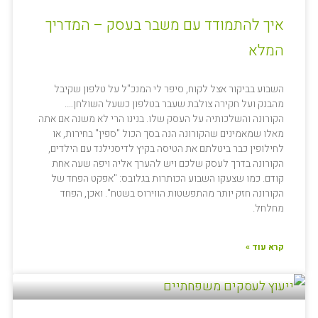
איך להתמודד עם משבר בעסק – המדריך
המלא
השבוע בביקור אצל לקוח, סיפר לי המנכ"ל על טלפון שקיבל
מהבנק ועל חקירה צולבת שעבר בטלפון כשעל השולחן….
הקורונה והשלכותיה על העסק שלו. בנינו הרי לא משנה אם אתה
מאלו שמאמינים שהקורונה הנה בסך הכול "ספין" בחירות, או
לחילופין כבר ביטלתם את הטיסה בקיץ לדיסנילנד עם הילדים,
הקורונה בדרך לעסק שלכם ויש להערך אליה ויפה שעה אחת
קודם. כמו שצעקו השבוע הכותרות בגלובס: "אפקט הפחד של
הקורונה חזק יותר מהתפשטות הווירוס בשטח". ואכן, הפחד
מחלחל.
קרא עוד »