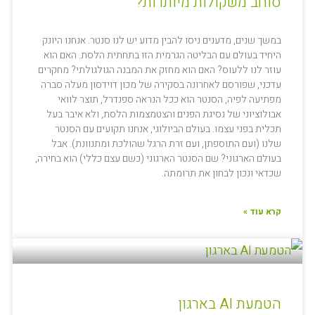
סוחב משקולות מיותרות?
במשך שנים, מדענים ניסו להבין מדוע יש לנו סנטר. אנחנו היונק
היחיד בעולם עם הבליטה הגרמית הזו בתחתית הלסת. האם הוא
עוזר לנו ללעוס? האם הוא מחזק את המבנה הגולגולתי? מחקרים
עדכני, שפורסם לאחרונה בסקירה של מכון דוידסון מעלה סברה
מפתיעה לפיה, הסנטר הוא ככל הנראה ספנדרל, תוצר לוואי
אבולוציוני של נסיגת הפנים והצטמצמות הלסת, ולא איבר בעל
תכלית בפני עצמו. בעולם הביולוגי, אנחנו תקועים עם הסנטר
שלנו (ועם התוספתן, ועם זרת הרגל שהולכת ומתנוונת). אבל
בעולם הארגוני? שם הסנטר הארגוני (כשם עצם כללי) הוא בחירה,
שכדאי ונכון לבחון את תרומתה.
קרא עוד »
הטמעת AI בארגון