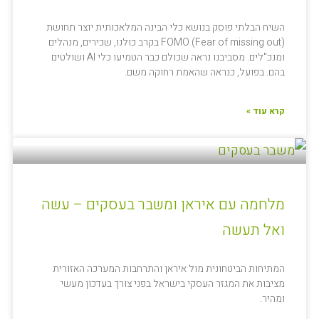
השיח הבלתי פוסק בנושא כלי הבינה המלאכותית יוצר תחושת
FOMO (Fear of missing out) בקרב כולנו, שכירים, מנהלים
ומנכ"לים. מסביבנו נראה שכולם כבר הטמיעו כלי AI ושולטים
בהם. בפועל, כנראה שהאמת רחוקה משם.
קרא עוד »
מלחמה עם איראן ומשבר בעסקים – עשה
ואל תעשה
המתיחות הביטחונית מול איראן והתרחבות המערכה האזורית
מציבות את המגזר העסקי בישראל בפני צורך בעדכון מעשי
ומהיר.