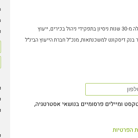
ה
מ
אילן שגב, יו"ר קבוצת SMC Group ויועץ אסטרטגי בכיר, בעל למעלה מ-30 שנות ניסיון בתפקידי ניהול בכירים, ייעוץ
ו
"ר בנק דיסקונט למשכנתאות, מנכ״ל חברת הייעוץ הבינ״ל
ו
פ
טקסט ומיילים פרסומיים בנושאי אסטרטגיה,
ו
ת הפרטיות
ק