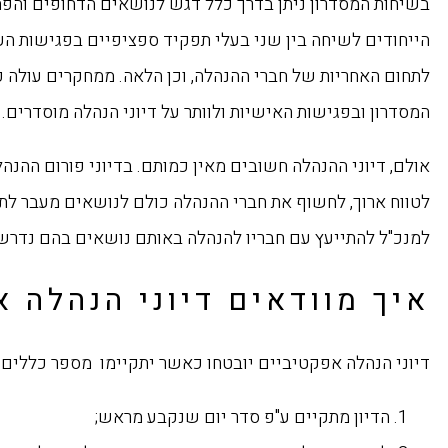
בשיחות המסדרון ניתן בדרך כלל דגש לנושאים הדחופים והפח
הייחודים לשיחה בין שני בעלי תפקיד ספציפיים בפגישות הע
לתחום האחריות של חברי ההנהלה, וכן הלאה. ממחקרים עולה 
המסדרון ובפגישות האישיות ולוותר על דיוני הנהלה מוסדרים.
אולם, דיוני ההנהלה חשובים מאין כמותם. בדיוני פורום ההנ
לטווח ארוך, לחשוף את חברי ההנהלה כולם לנושאים מעבר ל
למנכ"ל להתייעץ עם חבריו להנהלה באותם נושאים בהם נדרש
איך מוודאים דיוני הנהלה 
דיוני הנהלה אפקטיביים יובטחו כאשר יתקיימו מספר כללים:
הדיון מתקיים ע"פ סדר יום שנקבע מראש;