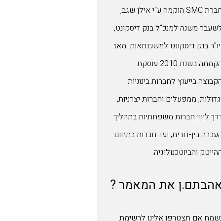
חברת SMC הוקמה ע"י אילן שגב,
שעבר משנה למנכ"ל בנק דיסקונט,
יו"ר בנק דיסקונט למשכנתאות. מאז
הקמתה בשנת 2010 עוסקת
קבוצה בייעוץ לחברות בינוניות
גדולות, ממפעלים וחברות יצרניות,
רך ליווי חברות משפחתיות בתהליך
עברה בין-דורית, ועד חברות בתחום
הייטק והביוטכנולוגיה.
הבתם.ן את המאמר ?
שמח אם תצטרפו אלינו לרשימת