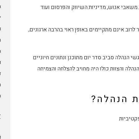
 משאבי אנוש, מדיניות השיווק והפרסום ועוד
ל
ו
לרוב אינם מתקיימים באופן ראוי בהרבה ארגונים,
ה
י הנהלה סביב סדר יום מתוכנן ונתונים חיוניים
ו
נהלה והצוות כולו היה מחויב להצלחה והצמיחה
ד
ה
ה
ת הנהלה?
א
קטיביות
נ