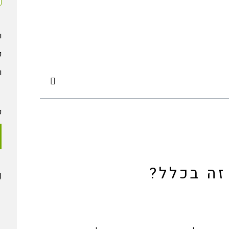
ו
פ
ו
ק
זה בכלל?
נ