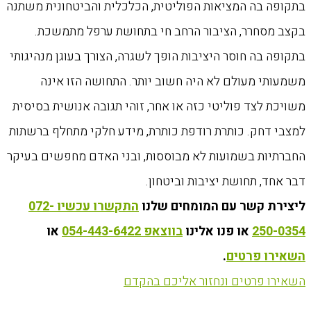
בתקופה בה המציאות הפוליטית, הכלכלית והביטחונית משתנה
בקצב מסחרר, הציבור הרחב חי בתחושת ערפל מתמשכת.
בתקופה בה חוסר היציבות הופך לשגרה, הצורך בעוגן מנהיגותי
משמעותי מעולם לא היה חשוב יותר. התחושה הזו אינה
משויכת לצד פוליטי כזה או אחר, זוהי תגובה אנושית בסיסית
למצבי דחק. כותרת רודפת כותרת, מידע חלקי מתחלף ברשתות
החברתיות בשמועות לא מבוססות, ובני האדם מחפשים בעיקר
דבר אחד, תחושת יציבות וביטחון.
ליצירת קשר עם המומחים שלנו
התקשרו עכשיו 072-
250-0354
או פנו אלינו
בווצאפ 054-443-6422
או
השאירו פרטים
.
השאירו פרטים ונחזור אליכם בהקדם